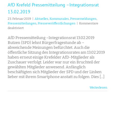
AfD Krefeld Pressemitteilung –Integrationsrat
13.02.2019
23. Februar 2019
|
Aktuelles
,
Kommunales
,
Pressemeldungen
,
Pressemitteilungen
,
Presseveröffentlichungen
|
Kommentare
für
deaktiviert
AfD
Krefeld
AfD Pressemitteilung –Integrationsrat 13.02.2019
Pressemitteilung
Butzen (SPD) lehnt Bürgerfragestunde ab –
–
abweichende Meinungen befürchtet. Auch die
Integrationsrat
öffentliche Sitzung des Integrationsrates am 13.02.2019
13.02.2019
haben erneut einige Krefelder AfD-Mitglieder als
Zuschauer verfolgt. Leider war nur ein Bruchteil der
gewählten Mitglieder anwesend. Anfänglich
beschäftigten sich Mitglieder der SPD und der Linken
lieber mit ihrem Smartphone anstatt zu folgen. Dies [...]
Weiterlesen