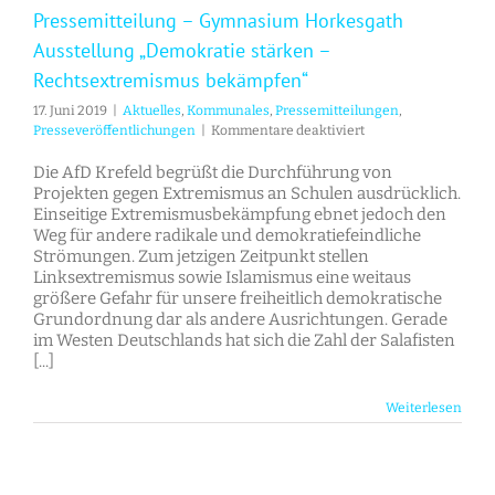
Pressemitteilung – Gymnasium Horkesgath
Ausstellung „Demokratie stärken –
Rechtsextremismus bekämpfen“
17. Juni 2019
|
Aktuelles
,
Kommunales
,
Pressemitteilungen
,
für
Presseveröffentlichungen
|
Kommentare deaktiviert
Pressemitteilung
–
Die AfD Krefeld begrüßt die Durchführung von
Gymnasium
Projekten gegen Extremismus an Schulen ausdrücklich.
Horkesgath
Einseitige Extremismusbekämpfung ebnet jedoch den
Ausstellung
Weg für andere radikale und demokratiefeindliche
„Demokratie
Strömungen. Zum jetzigen Zeitpunkt stellen
stärken
Linksextremismus sowie Islamismus eine weitaus
–
größere Gefahr für unsere freiheitlich demokratische
Rechtsextremismus
Grundordnung dar als andere Ausrichtungen. Gerade
bekämpfen“
im Westen Deutschlands hat sich die Zahl der Salafisten
[...]
Weiterlesen