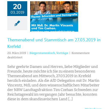
20
03, 2019
Themenabend und Stammtisch am 27.03.2019 in Krefeld
Themenabend und Stammtisch am 27.03.2019 in
Krefeld
20. März 2019
|
Bürgerstammtisch
,
Vorträge
|
Kommentare
für
deaktiviert
Themenabend
und
Sehr geehrte Damen und Herren, liebe Mitglieder und
Stammtisch
Freunde, heute möchte ich Sie zu einem besonderen
am
Themenabend am Mittwoch, 27.03.2019 in Krefeld
27.03.2019
herzlich einladen. Als die AfD Delegation mit Dr. Martin
in
Vincentz, MdL und dem wissenschaftlichen Mitarbeiter
Krefeld
der NRW Landtagsfraktion Tim Czehan Schweden zur
Reichstagswahl im vergangen Jahr besuchte, konnten
diese in dem skandinavischen Land [...]