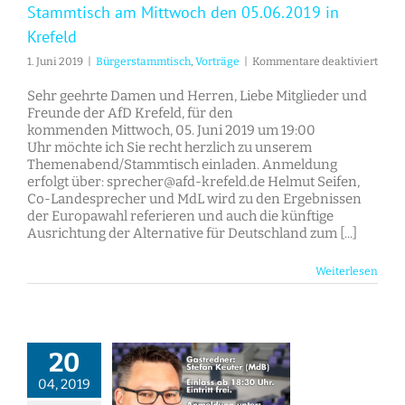
Stammtisch am Mittwoch den 05.06.2019 in
Krefeld
für
1. Juni 2019
|
Bürgerstammtisch
,
Vorträge
|
Kommentare deaktiviert
Stam
am
Sehr geehrte Damen und Herren, Liebe Mitglieder und
Mitt
Freunde der AfD Krefeld, für den
den
kommenden Mittwoch, 05. Juni 2019 um 19:00
05.06
Uhr möchte ich Sie recht herzlich zu unserem
in
Themenabend/Stammtisch einladen. Anmeldung
Krefe
erfolgt über: sprecher@afd-krefeld.de Helmut Seifen,
Co-Landesprecher und MdL wird zu den Ergebnissen
der Europawahl referieren und auch die künftige
Ausrichtung der Alternative für Deutschland zum [...]
Weiterlesen
20
04, 2019
Themenabend und Stammtisch am 24.04.2019 in Krefeld