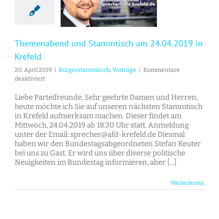
Themenabend und Stammtisch am 24.04.2019 in
Krefeld
20. April 2019
|
Bürgerstammtisch
,
Vorträge
|
Kommentare
für
deaktiviert
Themenabend
und
Liebe Parteifreunde, Sehr geehrte Damen und Herren,
Stammtisch
heute möchte ich Sie auf unseren nächsten Stammtisch
am
in Krefeld aufmerksam machen. Dieser findet am
24.04.2019
Mittwoch, 24.04.2019 ab 18.30 Uhr statt. Anmeldung
in
unter der Email: sprecher@afd-krefeld.de Diesmal
Krefeld
haben wir den Bundestagsabgeordneten Stefan Keuter
bei uns zu Gast. Er wird uns über diverse politische
Neuigkeiten im Bundestag informieren, aber [...]
Weiterlesen