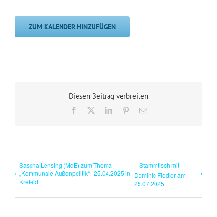
ZUM KALENDER HINZUFÜGEN
Diesen Beitrag verbreiten
Facebook
X
LinkedIn
Pinterest
E-
Mail
Sascha Lensing (MdB) zum Thema
Stammtisch mit
„Kommunale Außenpolitik“ | 25.04.2025 in
Dominic Fiedler am
Krefeld
25.07.2025