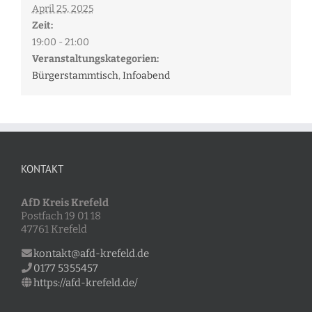
April 25, 2025
Zeit:
19:00 - 21:00
Veranstaltungskategorien:
Bürgerstammtisch
,
Infoabend
KONTAKT
AfD Kreis Krefeld
Postfach 19 01 18
47761 Krefeld
kontakt@afd-krefeld.de
0177 5355457
https://afd-krefeld.de/