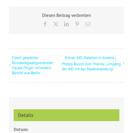
Diesen Beitrag verbreiten
Facebook
X
LinkedIn
Pinterest
E-
Mail
Frisch gewählter
Kölner AfD-Ratsherr in Krefeld |
Bundestagsabgeordneter
Philipp Busch zum Thema: „Umgang
Hauke Finger mit erstem
der AfD mit der Stadtverwaltung“
Bericht aus Berlin
Details
Datum: