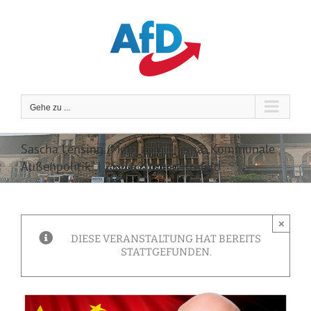
Zum
Inhalt
springen
Gehe zu ...
Sascha Lensing (MdB) zum Thema „Kommunale
Außenpolitik“ | 25.04.2025 in Krefeld
×
DIESE VERANSTALTUNG HAT BEREITS
STATTGEFUNDEN.