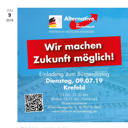
JULI
9
2019