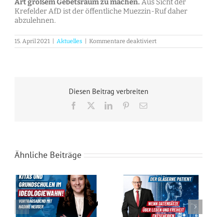
Art großem Gebetsraum zu machen.
Aus Sicht der
Krefelder AfD ist der öffentliche Muezzin-Ruf daher
abzulehnen.
für
15. April 2021
|
Aktuelles
|
Kommentare deaktiviert
Ab
Freitag:
Muezzin-
Ruf
in
Krefeld!
Diesen Beitrag verbreiten
Facebook
X
LinkedIn
Pinterest
E-
Mail
Ähnliche Beiträge
Vortragsabend mit Nadine Heuser
Vortragsabend mit Sven Elbers: Der gläserne Patient – Wenn Datensätze über Leben und Freiheit entscheiden