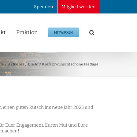
Spenden
Mitglied werden
kt
Fraktion
MITWIRKEN
ite
Aktuelles
Die AfD Krefeld wünscht schöne Festtage!
, einen guten Rutsch ins neue Jahr 2025 und
 für Euer Engagement, Euren Mut und Eure
u machen!