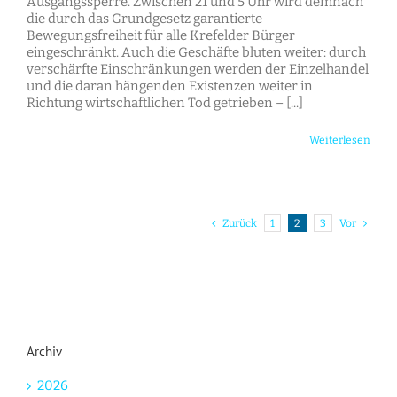
Ausgangssperre. Zwischen 21 und 5 Uhr wird demnach
Krefeld:
die durch das Grundgesetz garantierte
Eigenverantwortung
Bewegungsfreiheit für alle Krefelder Bürger
statt
eingeschränkt. Auch die Geschäfte bluten weiter: durch
Zwang
verschärfte Einschränkungen werden der Einzelhandel
und
und die daran hängenden Existenzen weiter in
Grundrechtseinschränkungen!
Richtung wirtschaftlichen Tod getrieben – [...]
Weiterlesen
Zurück
1
2
3
Vor
Archiv
2026