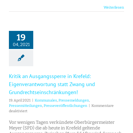
Weiterlesen
19
04, 2021
Kritik an Ausgangssperre in Krefeld:
Eigenverantwortung statt Zwang und
Grundrechtseinschränkungen!
19. April 2021
|
Kommunales
,
Pressemeldungen
,
Pressemitteilungen
,
Presseveröffentlichungen
|
Kommentare
für
deaktiviert
Kritik
an
Vor wenigen Tagen verkündete Oberbürgermeister
Ausgangssperre
Meyer (SPD) die ab heute in Krefeld geltende
in