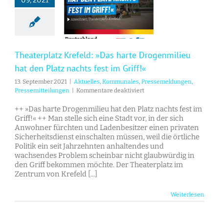
09, 2021
Theaterplatz Krefeld: »Das harte Drogenmilieu hat den Platz nachts fest im Griff!«
Theaterplatz Krefeld: »Das harte Drogenmilieu
hat den Platz nachts fest im Griff!«
13. September 2021
|
Aktuelles
,
Kommunales
,
Pressemeldungen
,
für
Pressemitteilungen
|
Kommentare deaktiviert
Theaterplatz
Krefeld:
++ »Das harte Drogenmilieu hat den Platz nachts fest im
»Das
Griff!« ++ Man stelle sich eine Stadt vor, in der sich
harte
Anwohner fürchten und Ladenbesitzer einen privaten
Drogenmilieu
Sicherheitsdienst einschalten müssen, weil die örtliche
hat
Politik ein seit Jahrzehnten anhaltendes und
den
wachsendes Problem scheinbar nicht glaubwürdig in
Platz
den Griff bekommen möchte. Der Theaterplatz im
nachts
Zentrum von Krefeld [...]
fest
im
Weiterlesen
Griff!«