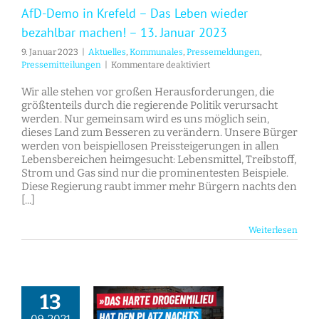
AfD-Demo in Krefeld – Das Leben wieder
bezahlbar machen! – 13. Januar 2023
9. Januar 2023
|
Aktuelles
,
Kommunales
,
Pressemeldungen
,
für
Pressemitteilungen
|
Kommentare deaktiviert
AfD-
Demo
Wir alle stehen vor großen Herausforderungen, die
in
größtenteils durch die regierende Politik verursacht
Krefeld
werden. Nur gemeinsam wird es uns möglich sein,
–
dieses Land zum Besseren zu verändern. Unsere Bürger
Das
werden von beispiellosen Preissteigerungen in allen
Leben
Lebensbereichen heimgesucht: Lebensmittel, Treibstoff,
wieder
Strom und Gas sind nur die prominentesten Beispiele.
bezahlbar
Diese Regierung raubt immer mehr Bürgern nachts den
machen!
[...]
–
13.
Weiterlesen
Januar
2023
13