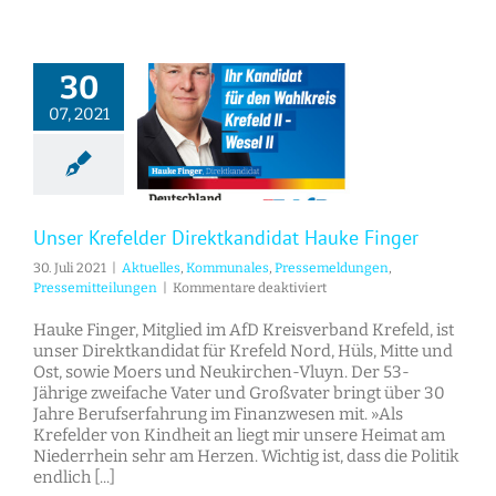
30
07, 2021
Unser Krefelder Direktkandidat Hauke Finger
Unser Krefelder Direktkandidat Hauke Finger
30. Juli 2021
|
Aktuelles
,
Kommunales
,
Pressemeldungen
,
für
Pressemitteilungen
|
Kommentare deaktiviert
Unser
Krefelder
Hauke Finger, Mitglied im AfD Kreisverband Krefeld, ist
Direktkandidat
unser Direktkandidat für Krefeld Nord, Hüls, Mitte und
Hauke
Ost, sowie Moers und Neukirchen-Vluyn. Der 53-
Finger
Jährige zweifache Vater und Großvater bringt über 30
Jahre Berufserfahrung im Finanzwesen mit. »Als
Krefelder von Kindheit an liegt mir unsere Heimat am
Niederrhein sehr am Herzen. Wichtig ist, dass die Politik
endlich [...]